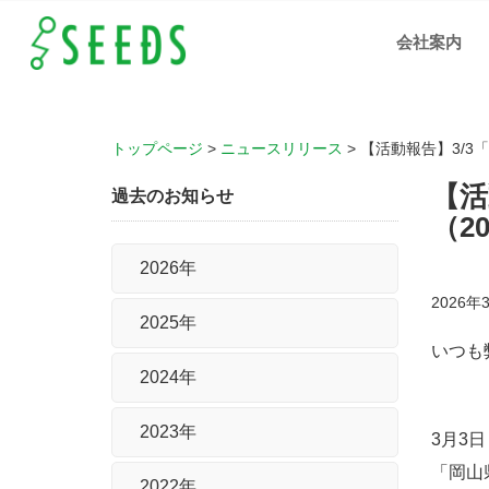
【活動
報告】
会社案内
3/3「岡
山県合
同企業
説明
会」に
出展い
たしま
した！
（2027
トップページ
>
ニュースリリース
>
【活動報告】3/3
年卒 新
卒採
用） ｜
【活
岡山、
過去のお知らせ
広島、
福山の
（2
人材支
援、IT
化支援
の株式
2026年
会社シ
ーズ
2026年
2025年
いつも
2024年
2023年
3月3
「岡山
2022年