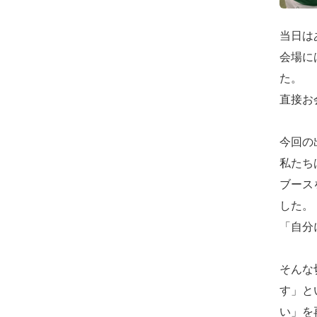
当日は
会場に
た。
直接お
今回の
私たち
ブース
した。
「自分
そんな
す」と
い」を