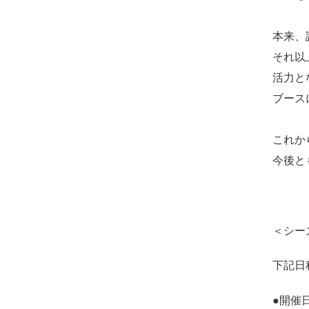
本来、
それ以
活力と
ブース
これか
今後と
＜シー
下記日
●開催