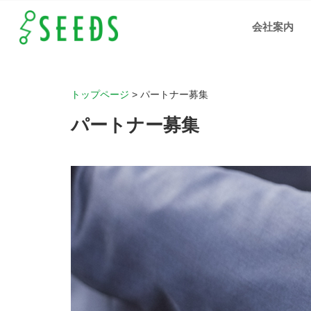
パー
トナ
会社案内
ー募
集
岡
山、
広
島、
福山
の人
材支
トップページ
>
パートナー募集
援、
IT化
支援
パートナー募集
の株
式会
社シ
ーズ