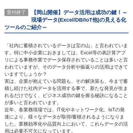
【岡山開催】データ活用は成功の鍵！～
受付終了
現場データ(Excel/DB/IoT他)の見える化
ツールのご紹介～
「社内に蓄積されているデータは宝の山」と言われていま
す。特に中小企業におきましては、Excel等の表計算アプ
リによる事務作業でデータ保存されていることは多いと言
われていますが、そのデータ分析や振返りの活用はできて
いますでしょうか？
実は、企業が抱えている問題も、その解決策も、今まで蓄
積し続けた社内データを活用する事で、新たな発見が生ま
れるだけでなく、ビジネス成功の鍵を握る秘訣になること
が多いと言われています。
近年、各業務現場では、IT化やネットワーク化、IoTの発
達により、様々なデータが取得/蓄積されるようになりま
した。業務効率化や品質向上において、これらデータの活
用は必要不可欠になっています。