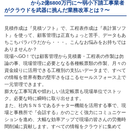
から2億6800万円に〜弱小下請工事業者
がクラウドを武器に挑んだ業務改革とは？〜
見積作成は『見積ソフト』で、工程表作成は『表計算ソフ
ト』を使って、顧客管理は正直ちょっと苦手、データもあ
ちこちバラバラだから・・・。こんなお悩みをお持ちでは
ありませんか？
現場へGO！では顧客管理から見積書・工程表の作製は勿
論の事、現場管理に必要となる各種帳票類の作製、月々の
資金繰りに活用できる工種別の支払いデータまで、すべて
の情報を世界有数の堅牢さをほこるセールスフォース上で
一元管理できます。
膨大な工事写真や煩わしい法定帳票も現場単位でストッ
ク。必要な時に瞬時に取り出せます。
また、社内ＳＮＳであるチャター機能を活用する事で、現
場と事務所で『会話する』かのごとく強力にコミュニケー
ションを進め、大幅な効率アップで現場の皆さんの労働時
間削減に貢献します。すべての情報をクラウドに集めて