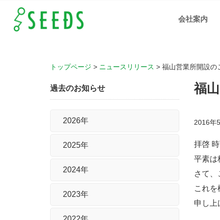
福山
営業
会社案内
所開
設の
ご案
内
｜岡
山、
広
島、
福山
トップページ
>
ニュースリリース
>
福山営業所開設の
の人
材支
援、
福山
IT化
過去のお知らせ
支援
の株
式会
社シ
ーズ
2026年
2016年
拝啓 
2025年
平素は
2024年
さて、
これを
2023年
申し上
2022年