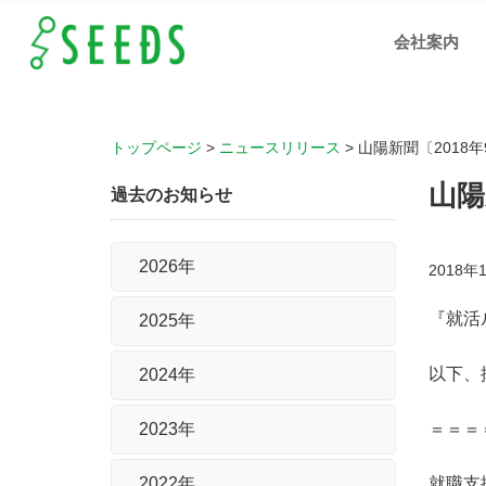
山陽新
聞
会社案内
〔2018
年9月
29日朝
刊〕に
弊社の
記事が
掲載さ
れまし
た ｜岡
トップページ
>
ニュースリリース
>
山陽新聞〔2018
山、広
島、福
山の人
山陽
材支
過去のお知らせ
援、IT
化支援
の株式
会社シ
ーズ
2026年
2018年
『就活
2025年
以下、
2024年
＝＝＝
2023年
2022年
就職支