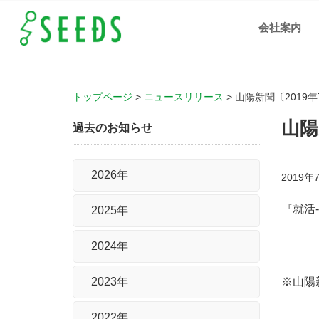
山陽新
聞
会社案内
〔2019
年7月5
日朝
刊〕に
弊社の
情報が
掲載さ
れまし
た ｜岡
トップページ
>
ニュースリリース
>
山陽新聞〔2019
山、広
島、福
山の人
山陽
材支
過去のお知らせ
援、IT
化支援
の株式
会社シ
ーズ
2026年
2019年
『就活
2025年
2024年
※山陽
2023年
2022年