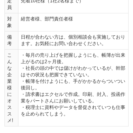
定
先着10社様（1社2名様まで）
員
対
経営者様、部門責任者様
象
備
日程が合わない方は、個別相談会も実施しており
考
ます。お気軽にお問い合わせください。
こ
・毎月の売り上げを把握しようにも、帳簿が出来
ん
上がるのは2ヶ月後。
な
・社長の頭の中では儲けがわかっているが、幹部
企
はその状況も把握できていない。
業
・帳簿を付けようにも、手がかかるからついつい
様
後回し。
に
・請求書はエクセルで作成。印刷、封入、投函作
オ
業をパートさんにお願いしている。
ス
・税理士に資料やデータを督促されていつも仕事
ス
を止められてしまう。
メ!