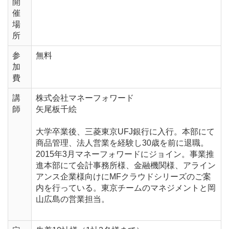
開
催
場
所
参
無料
加
費
講
株式会社マネーフォワード
師
矢尾板千絵
大学卒業後、三菱東京UFJ銀行に入行。本部にて
商品管理、法人営業を経験し30歳を前に退職。
2015年3月マネーフォワードにジョイン。事業推
進本部にて会計事務所様、金融機関様、アライン
アンス企業様向けにMFクラウドシリーズのご案
内を行っている。東京チームのマネジメントと岡
山広島の営業担当。