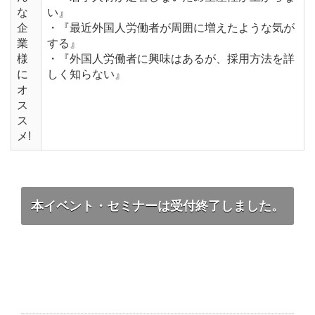
な
い』
企
・『最近外国人労働者が周囲に増えたような気が
業
する』
様
・『外国人労働者に興味はあるが、採用方法を詳
に
しく知らない』
オ
ス
ス
メ!
本イベント・セミナーは受付終了しました。