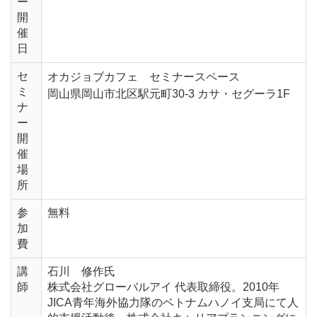
ー
開
催
日
セ
オカジョブカフェ セミナースペース
ミ
岡山県岡山市北区駅元町30-3 カサ・セグーラ1F
ナ
ー
開
催
場
所
参
無料
加
費
講
石川 修作氏
師
株式会社グローバルアイ 代表取締役。2010年
JICA青年海外協力隊のベトナムハノイ支局にて人