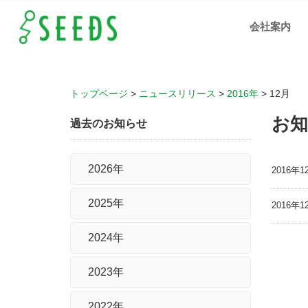
お知
らせ
会社案内
- 岡
山、
広
島、
福山
の人
材支
援、
IT化
トップページ
>
ニュースリリース
>
2016年
>
12月
支援
の株
式会
お知
社シ
過去のお知らせ
ーズ
2026年
2016年1
2025年
2016年1
2024年
2023年
2022年