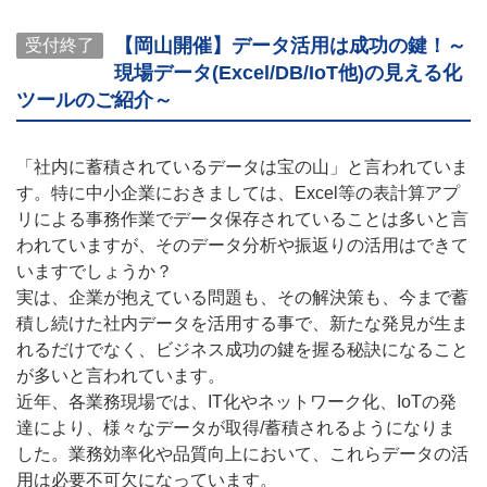
【岡山開催】データ活用は成功の鍵！～
受付終了
現場データ(Excel/DB/IoT他)の見える化
ツールのご紹介～
「社内に蓄積されているデータは宝の山」と言われていま
す。特に中小企業におきましては、Excel等の表計算アプ
リによる事務作業でデータ保存されていることは多いと言
われていますが、そのデータ分析や振返りの活用はできて
いますでしょうか？
実は、企業が抱えている問題も、その解決策も、今まで蓄
積し続けた社内データを活用する事で、新たな発見が生ま
れるだけでなく、ビジネス成功の鍵を握る秘訣になること
が多いと言われています。
近年、各業務現場では、IT化やネットワーク化、IoTの発
達により、様々なデータが取得/蓄積されるようになりま
した。業務効率化や品質向上において、これらデータの活
用は必要不可欠になっています。