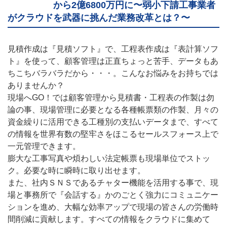
から2億6800万円に〜弱小下請工事業者
がクラウドを武器に挑んだ業務改革とは？〜
見積作成は『見積ソフト』で、工程表作成は『表計算ソフ
ト』を使って、顧客管理は正直ちょっと苦手、データもあ
ちこちバラバラだから・・・。こんなお悩みをお持ちでは
ありませんか？
現場へGO！では顧客管理から見積書・工程表の作製は勿
論の事、現場管理に必要となる各種帳票類の作製、月々の
資金繰りに活用できる工種別の支払いデータまで、すべて
の情報を世界有数の堅牢さをほこるセールスフォース上で
一元管理できます。
膨大な工事写真や煩わしい法定帳票も現場単位でストッ
ク。必要な時に瞬時に取り出せます。
また、社内ＳＮＳであるチャター機能を活用する事で、現
場と事務所で『会話する』かのごとく強力にコミュニケー
ションを進め、大幅な効率アップで現場の皆さんの労働時
間削減に貢献します。すべての情報をクラウドに集めて