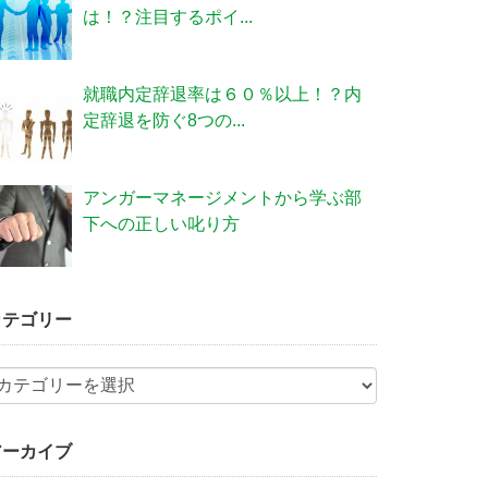
は！？注目するポイ...
就職内定辞退率は６０％以上！？内
定辞退を防ぐ8つの...
アンガーマネージメントから学ぶ部
下への正しい叱り方
カテゴリー
アーカイブ