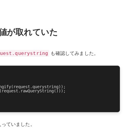
g では値が取れていた
uest.querystring
も確認してみました。
gify(request.querystring));

request.rawQueryString()));

入っていました。