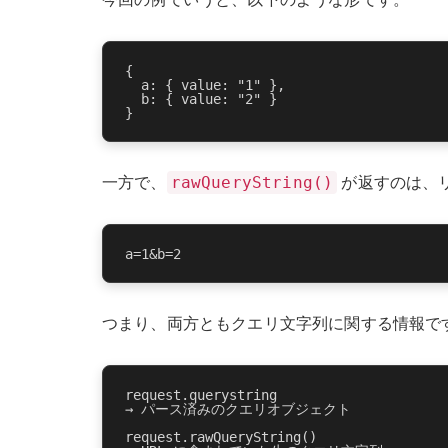
{

  a: { value: "1" },

  b: { value: "2" }

rawQueryString()
一方で、
が返すのは、リ
つまり、両方ともクエリ文字列に関する情報で
request.querystring

→ パース済みのクエリオブジェクト

request.rawQueryString()
