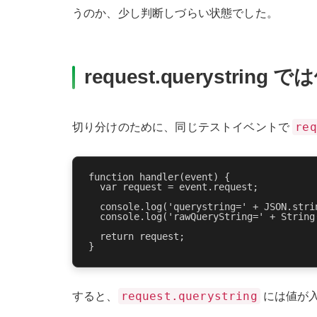
うのか、少し判断しづらい状態でした。
request.querystrin
req
切り分けのために、同じテストイベントで
function handler(event) {

  var request = event.request;

  console.log('querystring=' + JSON.strin
  console.log('rawQueryString=' + String(
  return request;

request.querystring
すると、
には値が