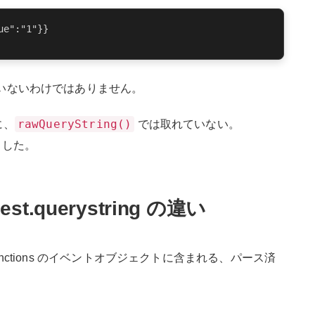
e":"1"}}

いないわけではありません。
rawQueryString()
に、
では取れていない。
ました。
uest.querystring の違い
t Functions のイベントオブジェクトに含まれる、パース済