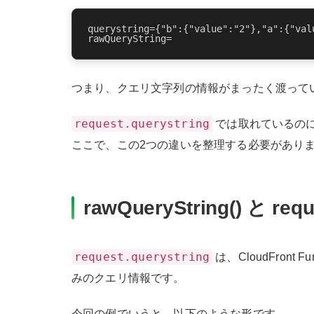
querystring={"b":{"value":"2"},"a":{"valu
つまり、クエリ文字列の情報がまったく渡って
request.querystring
では取れているの
ここで、この2つの違いを整理する必要があり
rawQueryString() と req
request.querystring
は、CloudFron
みのクエリ情報です。
今回の例でいうと、以下のような形です。