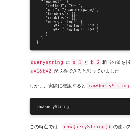
  "request": {

    "method": "GET",

    "uri": "/sample/page/",

    "headers": {},

    "cookies": {},

    "querystring": {

      "a": { "value": "1" },

      "b": { "value": "2" }

    }

  }

querystring
a=1
b=2
に
と
相当の値を指
a=1&b=2
が取得できると思っていました。
rawQueryString
しかし、実際に確認すると
rawQueryString()
この時点では、
の使い