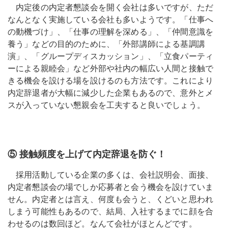
内定後の内定者懇談会を開く会社は多いですが、ただ
なんとなく実施している会社も多いようです。「仕事へ
の動機づけ」、「仕事の理解を深める」、「仲間意識を
養う」などの目的のために、「外部講師による基調講
演」、「グループディスカッション」、「立食パーティ
ーによる親睦会」など外部や社内の幅広い人間と接触で
きる機会を設ける場を設けるのも方法です。これにより
内定辞退者が大幅に減少した企業もあるので、意外とメ
スが入っていない懇親会を工夫すると良いでしょう。
⑤ 接触頻度を上げて内定辞退を防ぐ！
採用活動している企業の多くは、会社説明会、面接、
内定者懇談会の場でしか応募者と会う機会を設けていま
せん。内定者とは言え、何度も会うと、くどいと思われ
しまう可能性もあるので、結局、入社するまでに顔を合
わせるのは数回ほど。なんて会社がほとんどです。