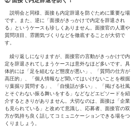
② 面接で内定辞退を防ぐ！
説明会と同様、面接も内定辞退を防ぐために重要な場
です。また、逆に「面接がきっかけで内定を辞退され
る」というケースも珍しくありません。面接官の人選や
質問項目、雰囲気づくりなどを徹底することが大切で
す。
繰り返しになりますが、面接官の言動がきっかけで内
定を辞退されてしまうケースは意外なほど多いです。具
体的には「足を組むなど態度が悪い」、「質問の仕方が
高圧的」、「個人情報など聞いてはいけないことを根掘
り葉掘り質問する」、「自慢話が多い」、「掲げる社風
とそぐわない振る舞いをする」などなどエピソードを紹
介するときりがありません。大切なのは、面接は「企業
も見られている」と改めて意識し、応募者、面接官の双
方が気持ち良く話してコミュニケーションできる場をつ
くりましょう。