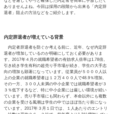
などを通してやっと確保した内定者を簡単に手放したく
ありませんよね。今回は採用の段階から出来る「内定辞
退者」阻止の方法などをご紹介します。
内定辞退者が増えている背景
内定者辞退者を防ぐか考える前に、近年、なぜ内定辞
退者が増加しているのか明確にしておく必要がありま
す。2017年４月の就職希望者の有効求人倍率は1.78倍。
引き続き学生有利の超売り手市場が続き、学生の大手志
向の増加も顕著になっています。従業員が５０００人以
上の企業の就職希望者は１２万４００人で48.9％増加。
その一方、３００人未満の中小企業では就職希望者が３
３％低下するなど、特に中小企業には厳しい環境が続い
ています。売り手市場にも関わらず、本命以外にも複数
の企業を受ける風潮は学生の中ではほぼ当たり前になっ
ています。2017年３月１日では、１人あたりのエントリ