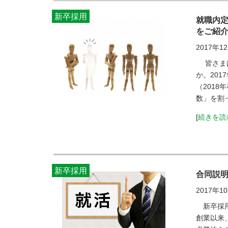
新卒採用
就職内
をご紹
2017年1
皆さまは
か。20
（201
数」を割っ
[
続きを読
新卒採用
合同説
2017年1
新卒採用
創業以来