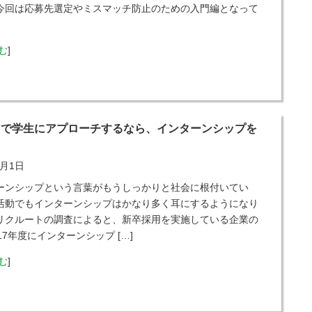
今回は応募先選定やミスマッチ防止のための入門編となって
む
]
用で学生にアプローチするなら、インターンシップを
！
2月1日
ンシップという言葉がもうしっかりと社会に根付いてい
活動でもインターンシップはかなり多く耳にするようになり
リクルートの調査によると、新卒採用を実施している企業の
17年度にインターンシップ […]
む
]