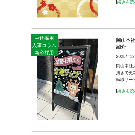
[
続きを読
中途採用
岡山本
人事コラム
紹介
新卒採用
2025年1
岡山本社
描きで更
転職サー
[
続きを読