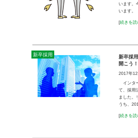
います。
います。
[
続きを読
新卒採用
新卒採
開こう
2017年1
インター
て、採用
ました。
うち、20
[
続きを読