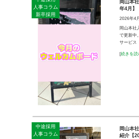
岡山本社
人事コラム
年4月】
新卒採用
2026年4
岡山本社
で更新中
サービス
[
続きを読
中途採用
岡山本
人事コラム
紹介【2