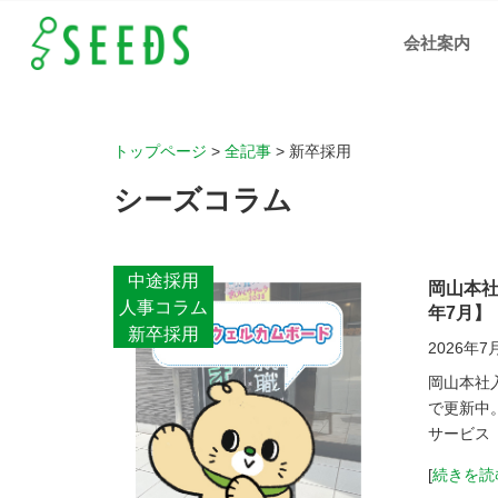
会社案内
トップページ
>
全記事
>
新卒採用
シーズコラム
中途採用
岡山本社
人事コラム
年7月】
新卒採用
2026年7
岡山本社
で更新中
サービス
[
続きを読