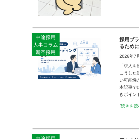
中途採用
採用ブ
人事コラム
るため
新卒採用
2026年7
「求人を
こうした
い可能性
本記事で
きポイン
[
続きを読
中途採用