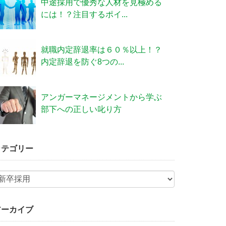
中途採用で優秀な人材を見極める
には！？注目するポイ...
就職内定辞退率は６０％以上！？
内定辞退を防ぐ8つの...
アンガーマネージメントから学ぶ
部下への正しい叱り方
カテゴリー
アーカイブ