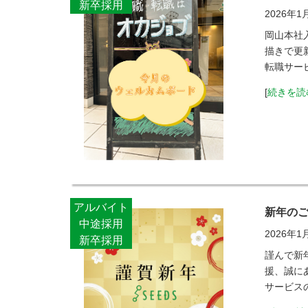
新卒採用
2026年1
岡山本社
描きで更
転職サー
[
続きを読
アルバイト
新年の
中途採用
2026年1
新卒採用
謹んで新
援、誠に
サービス