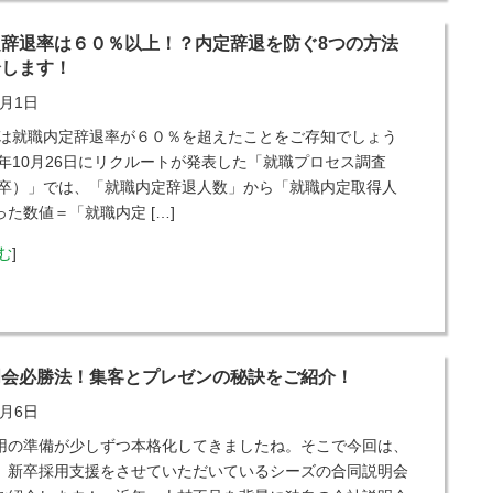
定辞退率は６０％以上！？内定辞退を防ぐ8つの方法
介します！
2月1日
就職内定辞退率が６０％を超えたことをご存知でしょう
17年10月26日にリクルートが発表した「就職プロセス調査
8年卒）」では、「就職内定辞退人数」から「就職内定取得人
た数値＝「就職内定 […]
む
]
明会必勝法！集客とプレゼンの秘訣をご紹介！
0月6日
の準備が少しずつ本格化してきましたね。そこで今回は、
、新卒採用支援をさせていただいているシーズの合同説明会