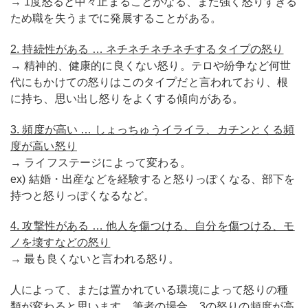
→ 1度怒ると中々止まることがなる、また強く怒りすぎる
ため職を失うまでに発展することがある。
2. 持続性がある … ネチネチネチネチするタイプの怒り
→ 精神的、健康的に良くない怒り。テロや紛争など何世
代にもかけての怒りはこのタイプだと言われて
お
り、根
に持ち、思い出し怒りをよくする傾向がある。
3. 頻度が高い … しょっちゅうイライラ、カチンとくる頻
度が高い怒り
→ ライフステージによって変わる。
ex) 結婚・出産などを経験すると怒りっぽくなる、部下を
持つと怒りっぽくなるなど。
4. 攻撃性がある … 他人を傷つける、自分を傷つける、モ
ノを壊すなどの怒り
→ 最も良くないと言われる怒り。
人によって、または置かれている環境によって怒りの種
類が変わると思います。筆者の場合、3の怒りの頻度が高