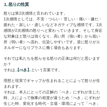
1. 怒りの性質
怒りは第2次感情と言われています。
1次感情としては、不安・つらい・苦しい・痛い・嫌だ・
疲れた・寂しい・虚しいなどネガティブな感情です。1次
感情が2次感情の怒りへと変わっていきます。そして
身近
な対象ほど怒りは強くなり、高い所（強い者）から低い
所（弱い者）へ流れ、伝染しやすいです。逆に怒りがエ
ネルギーになりプラスに働く場合もあります。
それでは私たちを怒らせる怒りの正体は何だと思います
か？
それは
【べき】
という言葉です。
理想と現実でギャップが生まれることによって怒りが生
まれます。
それは、本人にとっての正解の「べき」にずれが生じた
時、人によって物事の程度が違うため「べき」にずれが
生じた時、変化する時代・立場・環境によって「べき」