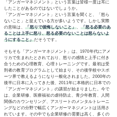
「アンガーマネジメント」という言葉は皆様一度は耳に
したことがあるのではないでしょうか。
「アンガーマネジメント」という言葉を聞くと、「怒ら
ないこと」と捉えている方が多いようです。しかし実際
の意味は、
「怒りで後悔しないこと」
、
「怒る必要のあ
ることは上手に怒り、怒る必要のないことは怒らないよ
うにすること」
だそうです。
そもそも「アンガーマネジメント」は、1970年代にアメ
リカで生まれたとされており、
怒りの感情と上手に付き
合うための心理教育、心理トレーニングです。
最初は受
刑者の教育プログラムとして始まり、その後学校やスポ
ーツ界で教えるようになり一般化されました。2000年の
後半に日本に入ってきた後、2011年に本格的に日本での
「アンガーマネジメント」の講習が始まりました。今で
は、
企業研修、医療福祉の虐待防止、青少年教育、人間
関係のカウンセリング、アスリートのメンタルトレーニ
ングなどの分野で幅広くアンガーマネジメントは活用さ
れています。その中でも企業研修の需要は高く、多くの