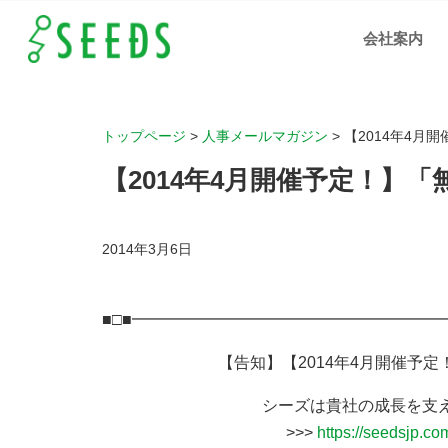
【2014
年4月
会社案内
開催予
定！】
「無料
オープ
ンセミ
ナー」
のご案
内 ｜岡
山、広
トップページ
>
人事メールマガジン
>
【2014年4月
島、福
山の人
材支
【2014年4月開催予定！】
援、IT
化支援
の株式
会社シ
ーズ
2014年3月6日
■□■━━━━━━━━━━━━━━━━━━━━━━━
【告知】【2014年4月開催予定！】
シーズは貴社の成長を支えるパ
>>>
https://seedsjp.co