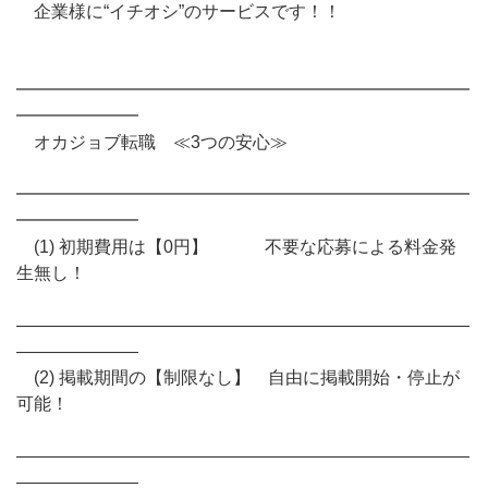
企業様に“イチオシ”のサービスです！！
━━━━━━━━━━━━━━━━━━━━━━━━━━
━━━━━━━
オカジョブ転職 ≪3つの安心≫
━━━━━━━━━━━━━━━━━━━━━━━━━━
━━━━━━━
(1) 初期費用は【0円】 不要な応募による料金発
生無し！
――――――――――――――――――――――――――
―――――――
(2) 掲載期間の【制限なし】 自由に掲載開始・停止が
可能！
――――――――――――――――――――――――――
―――――――