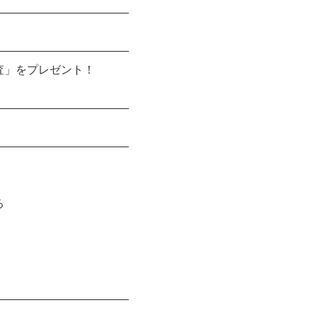
――――――――――――
――――――――――――
査」をプレゼント！
――――――――――――
――――――――――――
る
――――――――――――