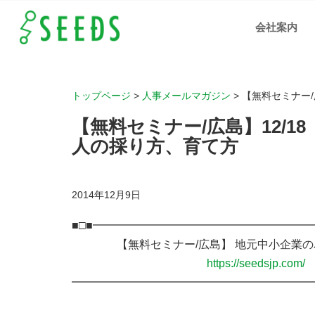
【無料セミ
ナー/広島】
会社案内
12/18（木）
開催！地元
中小企業の
為の人の採
り方、育て
方 ｜岡山、
広島、福山
の人材支
援、IT化支
トップページ
>
人事メールマガジン
>
【無料セミナー/
援の株式会
社シーズ
【無料セミナー/広島】12/
人の採り方、育て方
2014年12月9日
■□■━━━━━━━━━━━━━━━━━━━
【無料セミナー/広島】 地元中小企業の
https://seedsjp.com/
━━━━━━━━━━━━━━━━━━━━━━