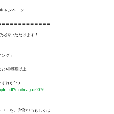
キャンペーン
〓〓〓〓〓〓〓〓〓〓〓〓〓
で受講いただけます！
ィング」
ど40種類以上
ずれか1つ
ample.pdf?mailmaga=0076
ード」を、営業担当もしくは