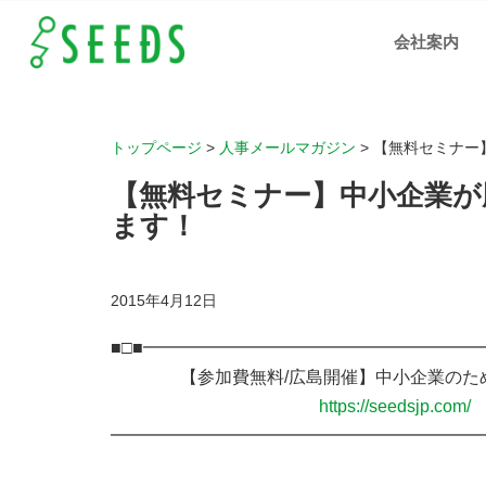
【無
料セ
会社案内
ミナ
ー】
中小
企業
が勝
ち残
るた
めの
必須
トップページ
>
人事メールマガジン
>
【無料セミナー
条
件、
伝授
【無料セミナー】中小企業が
しま
す！
｜岡
ます！
山、
広
島、
福山
の人
材支
2015年4月12日
援、
IT化
支援
の株
■□■━━━━━━━━━━━━━━━━━━━
式会
社シ
ーズ
【参加費無料/広島開催】中小企業のため
https://seedsjp.com/
━━━━━━━━━━━━━━━━━━━━━━