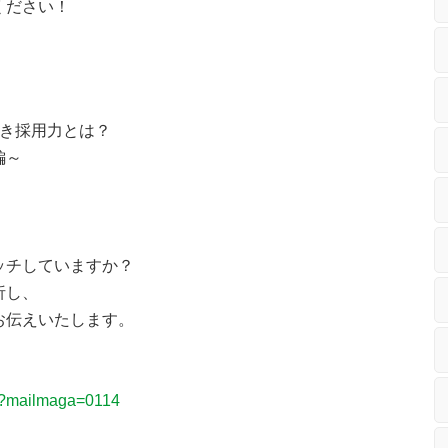
ください！
べき採用力とは？
～
ッチしていますか？
析し、
お伝えいたします。
df?mailmaga=0114