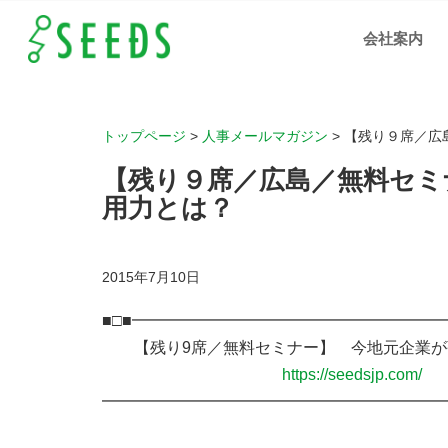
【残
り９
会社案内
席／
広島
／無
料セ
ミナ
ー】
今地
元企
業が
トップページ
>
人事メールマガジン
>
【残り９席／広
強化
すべ
き採
【残り９席／広島／無料セミ
用力
と
は？
用力とは？
｜岡
山、
広
島、
福山
の人
2015年7月10日
材支
援、
IT化
支援
■□■━━━━━━━━━━━━━━━━━━━
の株
式会
社シ
【残り9席／無料セミナー】 今地元企業が
ーズ
https://seedsjp.com/
━━━━━━━━━━━━━━━━━━━━━━