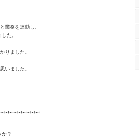
と業務を連動し、
ました。
かりました。
思いました。
+-+-+-+-+-+-+-+-+-+
、
うか？