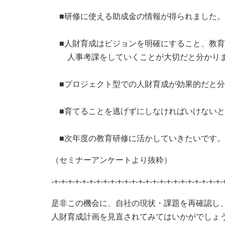
■研修に使える助成金の情報が得られました。
■人財育成はビジョンを明確にすること、教育
人事考課をしていくことが大切だと分かり
■プロジェクト型での人財育成が効果的だと分
■育てることを逃げずにしなければいけないと
■次年度の教育研修に活かしていきたいです。
（セミナーアンケートより抜粋）
-+-+-+-+-+-+-+-+-+-+-+-+-+-+-+-+-+-+-+-+-+-+-+-+-
是非この機会に、自社の現状・課題を再確認し
人財育成計画を見直されてみてはいかがでしょ