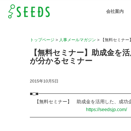
【無
料セ
会社案内
ミナ
ー】
助成
金を
活
用！
成功
企業
の人
トップページ
>
人事メールマガジン
>
【無料セミナー
財育
成ノ
ウハ
【無料セミナー】助成金を活
ウが
分か
るセ
が分かるセミナー
ミナ
ー
｜岡
山、
広
島、
2015年10月5日
福山
の人
材支
援、
■□■━━━━━━━━━━━━━━━━━━━
IT化
支援
の株
【無料セミナー】 助成金を活用した、成功
式会
社シ
https://seedsjp.com/
ーズ
━━━━━━━━━━━━━━━━━━━━━━