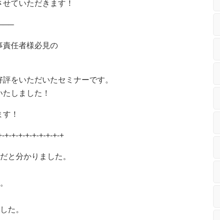
させていただきます！
───
事責任者様必見の
好評をいただいたセミナーです。
いたしました！
ます！
+-+-+-+-+-+-+-+-+-+
だと分かりました。
。
した。