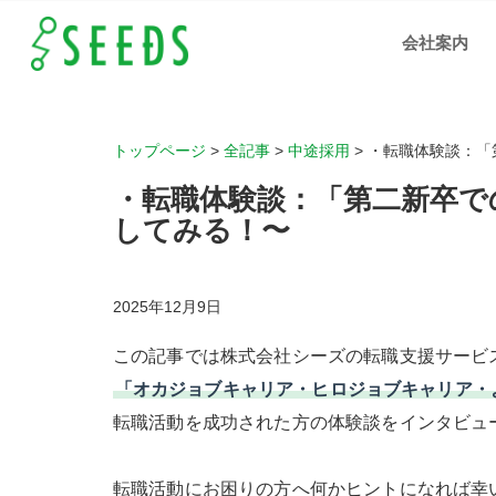
・転職
体験
会社案内
談：
「第二
新卒で
の転職
活
動」〜
まずは
一歩踏
み出し
トップページ
>
全記事
>
中途採用
>
・転職体験談：「
てみ
る！〜
｜岡
・転職体験談：「第二新卒で
山、広
島、福
山の人
してみる！〜
材支
援、IT
化支援
の株式
会社シ
ーズ
2025年12月9日
この記事では株式会社シーズの転職支援サービ
「オカジョブキャリア・ヒロジョブキャリア・
転職活動を成功された方の体験談をインタビュ
転職活動にお困りの方へ何かヒントになれば幸い