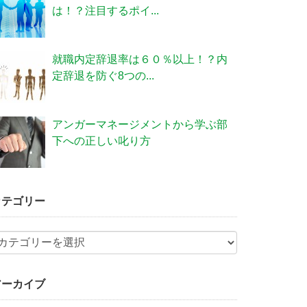
は！？注目するポイ...
就職内定辞退率は６０％以上！？内
定辞退を防ぐ8つの...
アンガーマネージメントから学ぶ部
下への正しい叱り方
カテゴリー
アーカイブ