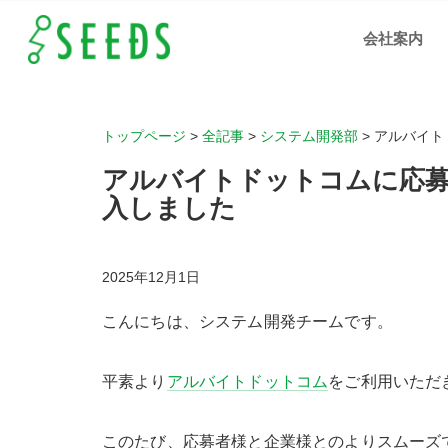
アル
バイ
会社案内
トド
ット
コム
に応
募時
のメ
ール
アド
レス
トップページ
>
全記事
>
システム開発部
>
アルバイト
認証
機能
を導
アルバイトドットコムに応
入し
まし
た
入しました
｜岡
山、
広
島、
福山
の人
2025年12月1日
材支
援、
IT化
支援
こんにちは、システム開発チームです。
の株
式会
社シ
ーズ
平素より
アルバイトドットコム
をご利用いただ
このたび、応募者様と企業様とのよりスムーズ